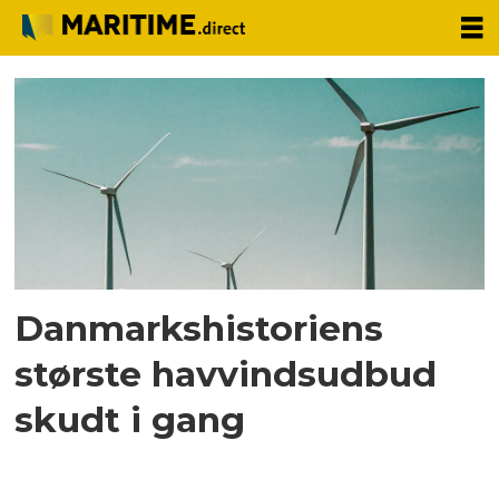
Tag:
klima-
energi-
og
forsyningsministeriet
Danmarkshistoriens
største havvindsudbud
skudt i gang