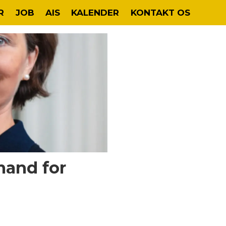
R
JOB
AIS
KALENDER
KONTAKT OS
mand for