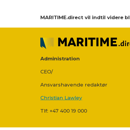
MARITIME.direct vil indtil videre 
Administration
CEO/
Ansvars­havende redaktør
Christian Lawley
Tlf: +47 400 19 000