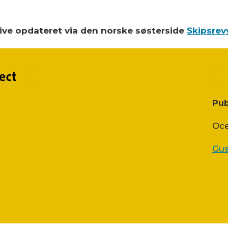
blive opdateret via den norske søsterside
Skipsrev
Pub
Oce
Gus