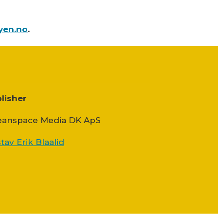
yen.no
.
lisher
anspace Media DK ApS
tav Erik Blaalid