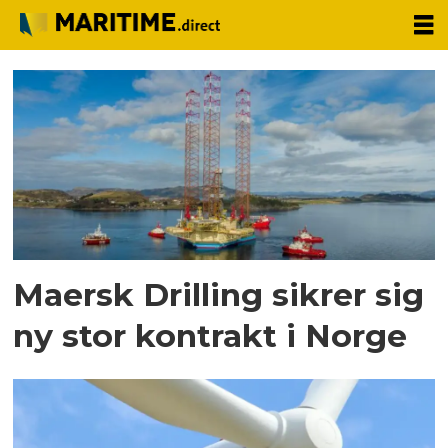
Tag:
jack-
up
rig
Maersk Drilling sikrer sig
ny stor kontrakt i Norge