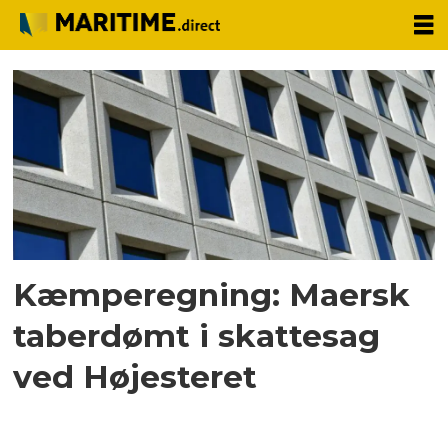
Tag:
indtægter
Kæmperegning: Maersk
taberdømt i skattesag
ved Højesteret