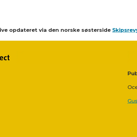
blive opdateret via den norske søsterside
Skipsrev
Pub
Oce
Gus