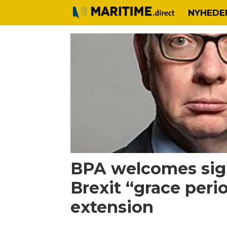
NYHEDE
Tag:
grace
period
extension
BPA welcomes sign
Brexit “grace peri
extension