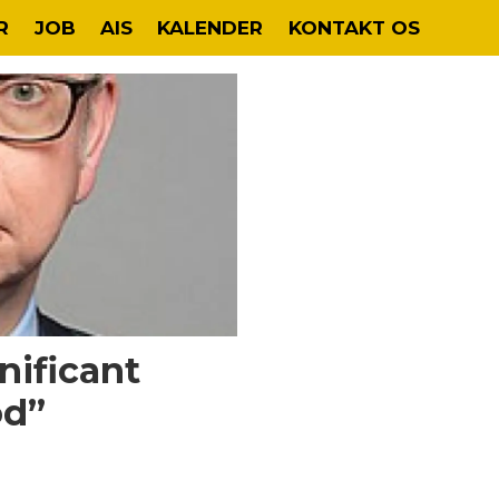
R
JOB
AIS
KALENDER
KONTAKT OS
ificant
od”