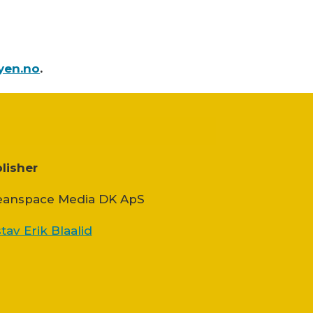
yen.no
.
lisher
anspace Media DK ApS
tav Erik Blaalid