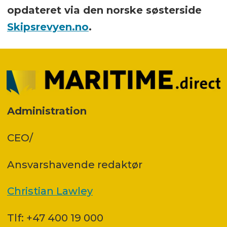
opdateret via den norske søsterside
Skipsrevyen.no
.
Administration
CEO/
Ansvars­havende redaktør
Christian Lawley
Tlf: +47 400 19 000