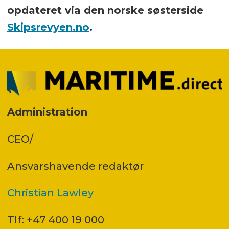
opdateret via den norske søsterside
Skipsrevyen.no
.
Administration
CEO/
Ansvars­havende redaktør
Christian Lawley
Tlf: +47 400 19 000