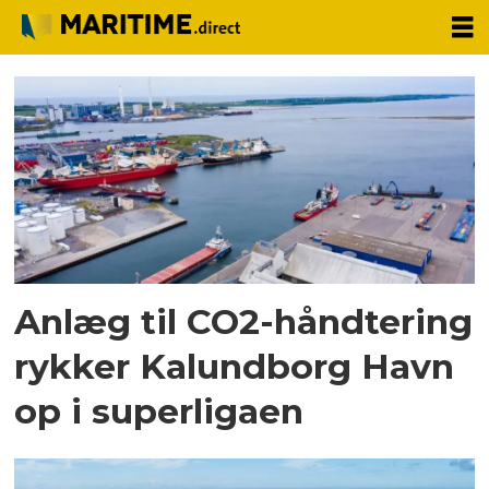
Tag:
fidelis
new
energy
Anlæg til CO2-håndtering
rykker Kalundborg Havn
op i superligaen