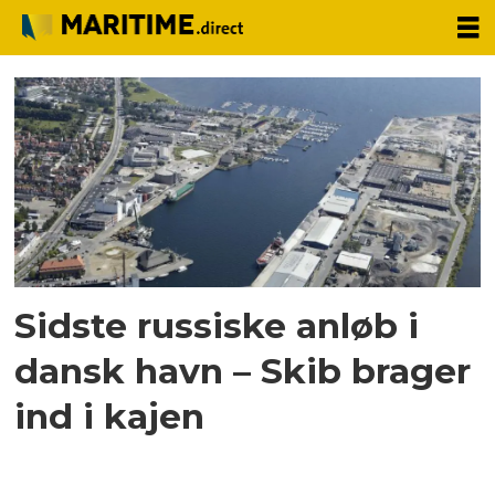
Tag:
euro-
steel
danmark
Sidste russiske anløb i
dansk havn – Skib brager
ind i kajen