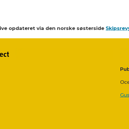
blive opdateret via den norske søsterside
Skipsrev
Pub
Oce
Gus