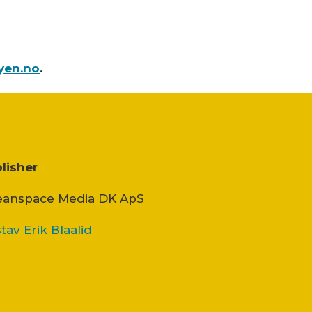
yen.no
.
lisher
anspace Media DK ApS
tav Erik Blaalid