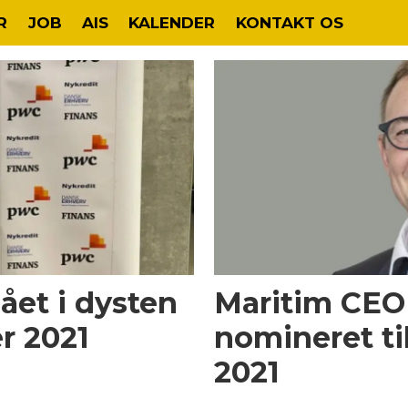
R
JOB
AIS
KALENDER
KONTAKT OS
lået i dysten
Maritim CEO 
r 2021
nomineret til
2021