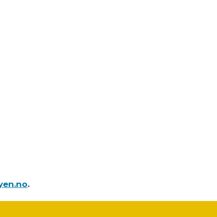
yen.no
.