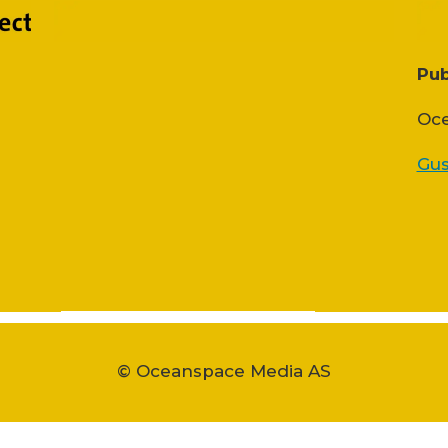
Pub
Oce
Gus
© Oceanspace Media AS