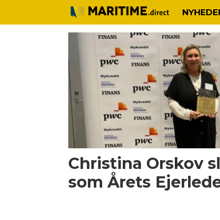
NYHEDE
Tag:
Årets
ejerleder
2021
Christina Orskov s
som Årets Ejerlede